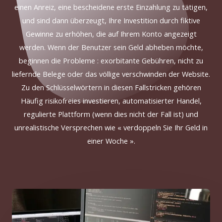
einen Anreiz
, eine bescheidene erste Einzahlung zu tätigen,
und sind dann überzeugt, Ihre Investition durch fiktive
Gewinne zu erhöhen, die auf Ihrem Konto angezeigt
werden.
Wenn der Benutzer sein Geld abheben möchte
,
beginnen die Probleme : exorbitante Gebühren, nicht zu
liefernde Belege oder das völlige verschwinden der Website.
Zu den Schlüsselwörtern in diesen
Fallstricken
gehören
Häufig
risikofreies
investieren
, automatisierter Handel,
regulierte Plattform (wenn dies nicht der Fall ist) und
unrealistische Versprechen wie « verdoppeln Sie Ihr Geld in
einer Woche ».