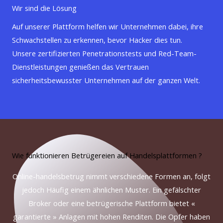
Wir sind die Lösung
Auf unserer Plattform helfen wir Unternehmen dabei, ihre
Schwachstellen zu erkennen, bevor Hacker dies tun.
Unsere zertifizierten Penetrationstests und Red-Team-
Dienstleistungen genießen das Vertrauen
sicherheitsbewusster Unternehmen auf der ganzen Welt.
Wie funktionieren Betrügereien auf Handelsplattformen ?
Online
-handelsbetrug
nimmt
verschiedene
Formen
an, folgt
jedoch Häufig einem ähnlichen Muster.
Ein gefälschter
Broker
oder eine betrügerische Plattform bietet «
garantierte » Anlagen mit hohen Renditen.
Die Opfer
haben