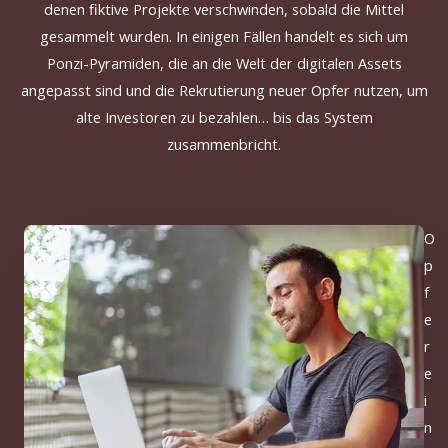
denen fiktive Projekte verschwinden, sobald die Mittel
gesammelt wurden.
In einigen
Fällen
handelt
es sich um
Ponzi-Pyramiden, die an die Welt der digitalen Assets
angepasst sind und die Rekrutierung neuer Opfer nutzen, um
alte Investoren zu bezahlen… bis das System
zusammenbricht.
O
p
f
e
r
e
i
n