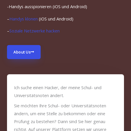
-Handys ausspionieren (iOS und Android)
–
Handys klonen
(iOS und Android)
–
Soziale Netzwerke hacken
About Us
Ich suche einen Hacker, der meine Schul- und
Universitätsnoten ändert.
Sie möchten Ihre Schul- oder Universitätsnoten
ändern, um eine Stelle zu bekommen oder eine
Prüfung zu bestehen? Dann sind Sie hier genau
richtig. Auf unserer Plattform setzen wir unsere