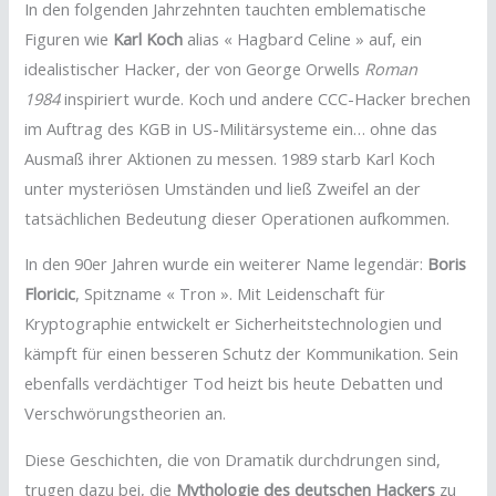
In den folgenden Jahrzehnten tauchten emblematische
Figuren wie
Karl Koch
alias « Hagbard Celine » auf, ein
idealistischer Hacker, der von George Orwells
Roman
1984
inspiriert wurde. Koch und andere CCC-Hacker brechen
im Auftrag des KGB in US-Militärsysteme ein… ohne das
Ausmaß ihrer Aktionen zu messen. 1989 starb Karl Koch
unter mysteriösen Umständen und ließ Zweifel an der
tatsächlichen Bedeutung dieser Operationen aufkommen.
In den 90er Jahren wurde ein weiterer Name legendär:
Boris
Floricic
, Spitzname « Tron ». Mit Leidenschaft für
Kryptographie entwickelt er Sicherheitstechnologien und
kämpft für einen besseren Schutz der Kommunikation. Sein
ebenfalls verdächtiger Tod heizt bis heute Debatten und
Verschwörungstheorien an.
Diese Geschichten, die von Dramatik durchdrungen sind,
trugen dazu bei, die
Mythologie des deutschen Hackers
zu